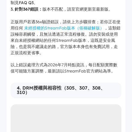
制見FAQ Q3。
針對367錯誤：
版本不匹配，請至官網更新至最新版。
正版用戶若遇36x驗證錯誤，請依上方步驟排查；若你正在使
用任何
未經授權的StreamFab版本（俗稱破解版）
，這類錯
誤極容易觸發，且無法透過正常流程修復。請勿安裝或使用
來自未經授權網站的任何StreamFab版本，這既是安全風
險，也是我不建議走的路，官方版本本身也有免費試用，走
正規流程更省事。
以上錯誤處理方式為2026年7月時點資訊，每日配額實際數
值可能隨方案調整，最新請以StreamFab官方網站為準。
4. DRM授權與相容性（305、307、308、
310）