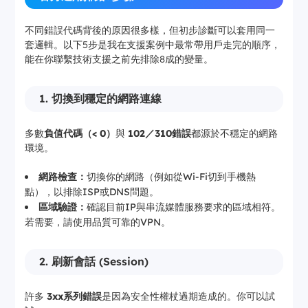
不同錯誤代碼背後的原因很多樣，但初步診斷可以套用同一
套邏輯。以下5步是我在支援案例中最常帶用戶走完的順序，
能在你聯繫技術支援之前先排除8成的變量。
1. 切換到穩定的網路連線
多數
負值代碼（< 0）
與
102／310錯誤
都源於不穩定的網路
環境。
網路檢查：
切換你的網路（例如從Wi-Fi切到手機熱
點），以排除ISP或DNS問題。
區域驗證：
確認目前IP與串流媒體服務要求的區域相符。
若需要，請使用品質可靠的VPN。
2. 刷新會話 (Session)
許多
3xx系列錯誤
是因為安全性權杖過期造成的。你可以試