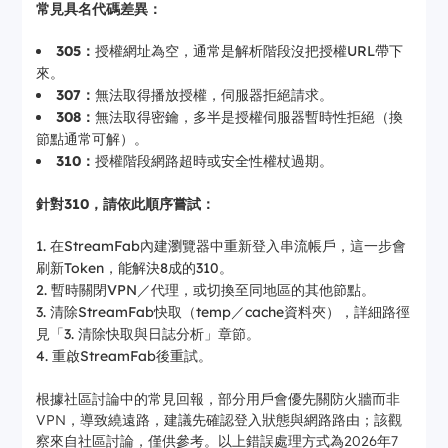
常見具名代碼差異：
305：
授權網址為空，通常是解析階段沒把授權URL帶下
來。
307：
無法取得播放授權，伺服器拒絕請求。
308：
無法取得密鑰，多半是授權伺服器暫時性拒絕（換
節點通常可解）。
310：
授權階段網路超時或安全性權杖過期。
針對310，請依此順序嘗試：
在StreamFab內建瀏覽器中重新登入串流帳戶，這一步會
刷新Token，能解決8成的310。
暫時關閉VPN／代理，或切換至同地區的其他節點。
清除StreamFab快取（temp／cache資料夾），詳細路徑
見「3. 清除快取與日誌分析」章節。
重啟StreamFab後重試。
根據社區討論中的常見回報，部分用戶會優先關防火牆而非
VPN，導致繞遠路，建議先確認登入狀態與網路路由；該觀
察來自社區討論，僅供參考。以上錯誤處理方式為2026年7