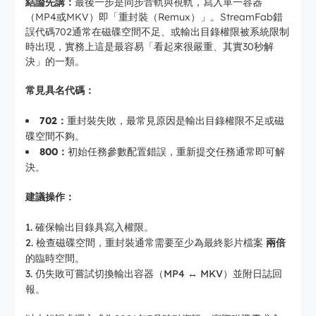
結論先講：
最後一步是同步音軌與視軌，寫入單一容器
（MP4或MKV）即「重封裝（Remux）」。StreamFab錯
誤代碼702通常在磁碟空間不足、或輸出目錄權限被系統限制
時出現，實務上這是最容易「看起來很嚴重、其實30秒解
決」的一類。
常見具名代碼：
702：
重封裝失敗，最常見原因是輸出目錄權限不足或磁
碟空間不夠。
800：
初始任務參數配置錯誤，重新提交任務通常即可解
決。
建議操作：
確保輸出目錄具寫入權限。
檢查磁碟空間，重封裝通常需要至少為最終影片檔案
兩倍
的臨時空間。
仍失敗可嘗試切換輸出容器（MP4 ↔ MKV）並附日誌回
報。