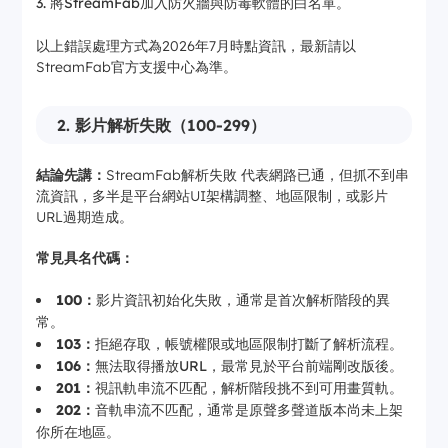
將StreamFab加入防火牆與防毒軟體的白名單。
以上錯誤處理方式為2026年7月時點資訊，最新請以
StreamFab官方支援中心為準。
2. 影片解析失敗（100-299）
結論先講：
StreamFab解析失敗 代表網路已通，但抓不到串
流資訊，多半是平台網站UI架構調整、地區限制，或影片
URL過期造成。
常見具名代碼：
100：
影片資訊初始化失敗，通常是首次解析階段的異
常。
103：
拒絕存取，帳號權限或地區限制打斷了解析流程。
106：
無法取得播放URL，最常見於平台前端剛改版後。
201：
視訊軌串流不匹配，解析階段挑不到可用畫質軌。
202：
音軌串流不匹配，通常是原聲多聲道版本尚未上架
你所在地區。