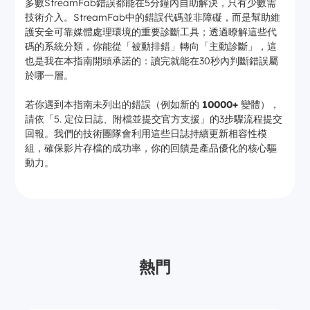
多數StreamFab錯誤都能在5分鐘內自助解決，只有少數需
技術介入。StreamFab中的錯誤代碼並非障礙，而是幫助維
護安全可靠媒體處理環境的重要診斷工具；透過瞭解這些代
碼的系統分類，你能從「被動排錯」轉向「主動診斷」，這
也是我在本指南開頭承諾的：讀完就能在30秒內判斷錯誤屬
於哪一層。
若你遇到本指南未列出的錯誤（例如新的
10000+
變體），
請依「5. 定位日誌、附檔並提交官方支援」的3步驟流程提交
回報。我們的技術團隊會利用這些日誌持續更新相容性模
組，確保影片存檔的成功率，你的回饋是產品優化的核心驅
動力。
熱門