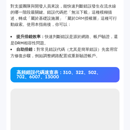
對支援團隊與開發人員來說，能快速判斷錯誤發生在流水線
的哪一階段最關鍵。錯誤代碼把「無法下載」這種模糊描
述，轉成「屬於基礎設施層」「屬於DRM授權層」這種可行
動線索。使用本指南後，你可以：
提升排錯效率：
快速判斷錯誤是源於網路、帳戶驗證，還
是DRM相容性問題。
自助排錯：
對常見錯誤代碼（尤其是簡單錯誤）先套用官
方修復步驟，例如調整網路配置或重新驗證帳戶。
高頻錯誤代碼速查表：310、322、502、
702、6007、13000