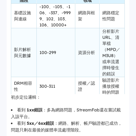
階段
領域
13000
平台專屬
性檢查失
StreamF
H2
-100、-105、-1
敗
ab
基礎設施
06、-337、-999
網路與框
網路穩定
初始任務
與連線
9、102、103、
架
性問題
重新提交
800
後端封裝
參數配置
H3-6
106、10000+
任務
錯誤
分析影片
URL、清
單檔
影片解析
（MPD／
100-299
資源分析
與元數據
M3U8）
或串流選
擇時發生
的錯誤
驗證影片
DRM相容
授權／認
300-311
播放授權
性
證
時的問題
初步定位邏輯：
已達
StreamF
配額與業
達到數量
看到
1xx錯誤
：多為網路問題，StreamFab還在嘗試載
313-350
ab下載限
務邏輯
限制
入該平台。
制、試用
配額等
看到
5xx／6xx錯誤
：網路、解析、帳戶驗證都已成功，
帳戶憑證
問題只剩在最後的媒體串流處理階段。
用戶驗證
351-390
用戶驗證
與軟體版