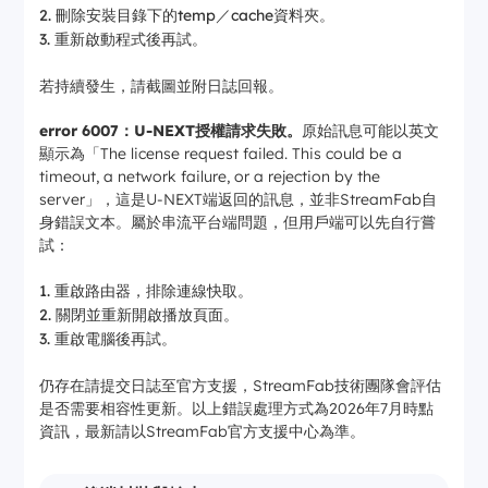
刪除安裝目錄下的temp／cache資料夾。
重新啟動程式後再試。
若持續發生，請截圖並附日誌回報。
error 6007：U-NEXT授權請求失敗。
原始訊息可能以英文
顯示為「The license request failed. This could be a
timeout, a network failure, or a rejection by the
server」，這是U-NEXT端返回的訊息，並非StreamFab自
身錯誤文本。屬於串流平台端問題，但用戶端可以先自行嘗
試：
重啟路由器，排除連線快取。
關閉並重新開啟播放頁面。
重啟電腦後再試。
仍存在請提交日誌至官方支援，StreamFab技術團隊會評估
是否需要相容性更新。以上錯誤處理方式為2026年7月時點
資訊，最新請以StreamFab官方支援中心為準。