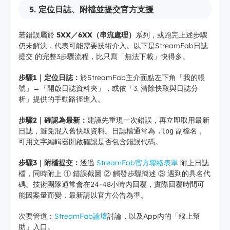
5. 定位日誌、附檔並提交官方支援
若錯誤屬於
5XX／6XX（串流處理）
系列，或跑完上述步驟
仍未解決，代表可能需要技術介入。以下是StreamFab日誌
提交 的完整3步驟流程，比只寫「無法下載」快得多。
步驟1｜定位日誌：
於StreamFab主介面點左下角「我的帳
號」→「開啟日誌資料夾」，或依「3. 清除快取與日誌分
析」提供的手動路徑進入。
步驟2｜確認為最新：
建議先重現一次錯誤，再立即取用最新
日誌，避免混入舊快取資料。日誌檔通常為
副檔名，
.log
可用文字編輯器開啟確認是否包含錯誤代碼。
步驟3｜附檔提交：
透過
StreamFab官方聯絡表單
附上日誌
檔，同時附上 ① 錯誤截圖 ② 觸發步驟簡述 ③ 遇到的具名代
碼。技術團隊通常會在24-48小時內回覆，實際回覆時間可
能因案量而變，最新請以官方公告為準。
次要管道：
StreamFab論壇
討論，以及App內的「線上幫
助」入口。