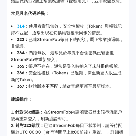
錯誤代碼322屬正常業務邏輯（配額用完），並非軟體故障。
常見具名代碼差異：
314
：
使用者資訊無效，安全性權杖（Token）與帳號記
錄不匹配，通常出現在切換帳號後未同步的情況。
322：
已達StreamFab每日下載配額，屬正常業務邏輯，
非錯誤。
364：
憑證無效，最常見於串流平台側密碼已變更但
StreamFab未重新登入。
365：
帳戶不存在，通常是登入時輸入了未註冊的帳號。
366：
安全性權杖（Token）已過期，需重新登入以生成
新的Token。
367：
軟體版本不匹配，請從官網更新至最新版本。
建議操作：
針對36x錯誤：
在StreamFab內建瀏覽器登出該串流帳戶
後再重新登入，刷新憑證即可。
針對322錯誤：
已達StreamFab每日下載限制，請等待配
額於UTC 00:00（台灣時間早上8:00前後）重置。→ 詳細機