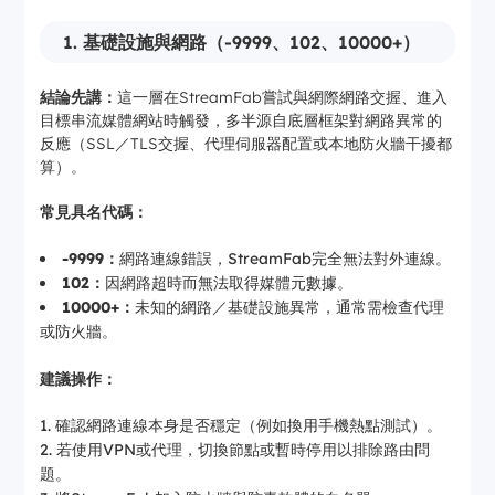
與安全
本完整性
1. 基礎設施與網路（-9999、102、10000+）
音訊與視
影片串流
訊數據的
5xx／6xx
串流處理
處理
技術處理
結論先講：
這一層在StreamFab嘗試與網際網路交握、進入
問題
目標串流媒體網站時觸發，多半源自底層框架對網路異常的
合併音軌
反應（SSL／TLS交握、代理伺服器配置或本地防火牆干擾都
重封裝與
／視軌並
任務完成
702、800、9xx
算）。
輸出
寫入最終
檔案
常見具名代碼：
-9999：
網路連線錯誤，StreamFab完全無法對外連線。
102：
因網路超時而無法取得媒體元數據。
10000+：
未知的網路／基礎設施異常，通常需檢查代理
或防火牆。
建議操作：
確認網路連線本身是否穩定（例如換用手機熱點測試）。
若使用VPN或代理，切換節點或暫時停用以排除路由問
題。