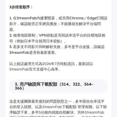
3步排查順序：
在StreamFab內建瀏覽器，或另用Chrome／Edge打開該
影片，確認能否正常網頁播放；不能播就先解決平台端問
題。
檢查地區限制：VPN節點是否與該串流平台的目標地區相
符（例如日本平台就用日本節點）。
若多支不同影片同時解析失敗，多半是平台改版，請確認
StreamFab是否有最新更新。
以上錯誤處理方式為2026年7月時點資訊，最新請以
StreamFab官方支援中心為準。
3. 用戶驗證與下載配額（314、322、364-
366）
這是支援團隊最常接到的問題類型之一，多半跟你在串流平
台的登入狀態、以及StreamFab下載配額 管理有關。以下順
序驗證下來，多半5分鐘內就能自助解決。另外StreamFab