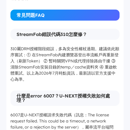
常見問題FAQ
StreamFab錯誤代碼310怎麼修？
310屬DRM授權階段錯誤，多為安全性權杖過期。建議依此順
序嘗試：① 在StreamFab內建瀏覽器登出串流帳戶再重新登
入（刷新Token） ② 暫時關閉VPN或代理排除路由干擾 ③
清除StreamFab安裝目錄的temp／cache資料夾 ④ 重啟軟
體重試。以上為2026年7月時點資訊，最新請以官方支援中
心為準。
什麼是error 6007？U-NEXT授權失敗如何處
理？
6007是U-NEXT授權請求失敗代碼（訊息：The license
request failed. This could be a timeout, a network
failure, or a rejection by the server），屬串流平台端問