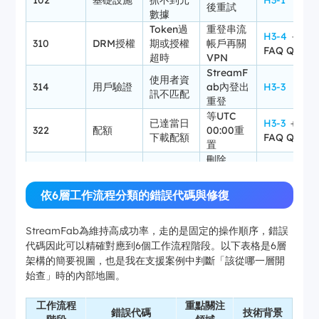
102
基礎設施
抓不到元
H3-1
後重試
數據
Token過
重登串流
H3-4
＋
310
DRM授權
期或授權
帳戶再關
FAQ Q1
超時
VPN
StreamF
使用者資
314
用戶驗證
ab內登出
H3-3
訊不匹配
重登
等UTC
已達當日
H3-3
＋
322
配額
00:00重
下載配額
FAQ Q3
置
刪除
伺服器通
temp／
H3-5
＋
502
串流處理
訊異常
cache後
FAQ Q4
依6層工作流程分類的錯誤代碼與修復
重啟
重封裝
檢查目錄
H3-6
＋
StreamFab為維持高成功率，走的是固定的操作順序，錯誤
702
後端封裝
（Remux
權限與磁
FAQ Q5
代碼因此可以精確對應到6個工作流程階段。以下表格是6層
）失敗
碟空間
架構的簡要視圖，也是我在支援案例中判斷「該從哪一層開
U-NEXT
重啟路由
平台專屬
6007
串流處理
授權請求
器後提交
H2
＋
始查」時的內部地圖。
失敗
日誌
FAQ Q2
Amazon
更新到最
工作流程
重點關注
錯誤代碼
技術背景
版本相容
新
平台專屬