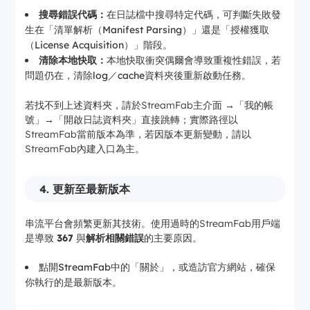
搜尋錯誤代碼：
在日誌檔中搜尋特定代碼，可判斷失敗發
生在「清單解析（Manifest Parsing）」還是「授權獲取
（License Acquisition）」階段。
清除本地快取：
本地快取衝突偶爾會導致重複性錯誤，若
問題仍在，清除log／cache資料夾後重新啟動任務。
若找不到上述資料夾，請於StreamFab主介面 →「我的帳
號」→「開啟日誌資料夾」直接跳轉；實際路徑以
StreamFab當前版本為準，若因版本更新變動，請以
StreamFab內建入口為主。
4. 更新至最新版本
串流平台會頻繁更新其技術。使用過時的StreamFab用戶端
是導致
367
與
解析相關錯誤
的主要原因。
點開StreamFab中的「關於」，或造訪官方網站，確保
你執行的是最新版本。