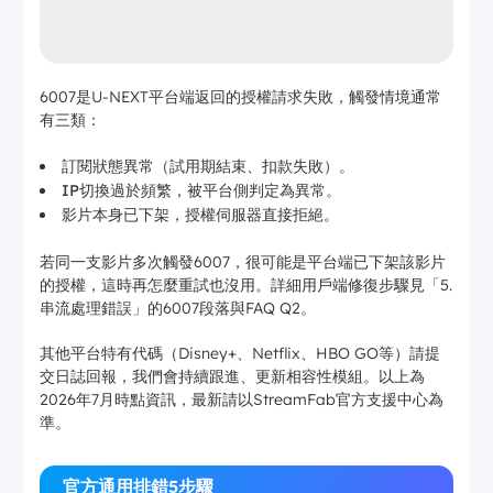
6007是U-NEXT平台端返回的授權請求失敗，觸發情境通常
有三類：
訂閱狀態異常（試用期結束、扣款失敗）。
IP切換過於頻繁，被平台側判定為異常。
影片本身已下架，授權伺服器直接拒絕。
若同一支影片多次觸發6007，很可能是平台端已下架該影片
的授權，這時再怎麼重試也沒用。詳細用戶端修復步驟見「5.
串流處理錯誤」的6007段落與FAQ Q2。
其他平台特有代碼（Disney+、Netflix、HBO GO等）請提
交日誌回報，我們會持續跟進、更新相容性模組。以上為
2026年7月時點資訊，最新請以StreamFab官方支援中心為
準。
官方通用排錯5步驟