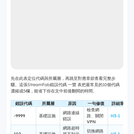
先在此表定位代碼與所屬層，再跳至對應章節查看完整步
驟。這張StreamFab錯誤代碼 一覽 表把最常見的10個代碼
濃縮成5欄，能省下你在文中前後翻閱的時間。
錯誤代碼
所屬層
原因
一句修復
詳細章節
檢查網
網路連線
-9999
基礎設施
路、關閉
H3-1
錯誤
VPN
網路超時
切換網路