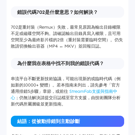
錯誤代碼702是什麼意思？如何解決？
702是重封裝（Remux）失敗，最常見原因為輸出目錄權限
不足或磁碟空間不夠。請確認輸出目錄具寫入權限，且可用
空間至少為最終影片檔的2倍（重封裝需要臨時空間）。仍失
敗請切換輸出容器（MP4 ↔ MKV）並回報日誌。
為什麼我在表格中找不到我的錯誤代碼？
串流平台不斷更新技術協議，可能出現新的或臨時代碼（例
如新的10000+ 變體）。若本指南未列出，請先參考「官方
通用排錯5步驟」章節，或前往
StreamFab支援與指南中
心
；仍無法解決請提交日誌檔至官方支援，由技術團隊分析
新代碼所屬層級並更新指南。
結語：從被動排錯到主動診斷