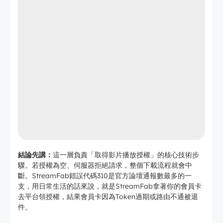
結論先講：
這一層負責「取得影片播放授權」的核心技術步
驟。若授權為空、伺服器拒絕請求，整個下載流程就會中
斷。StreamFab錯誤代碼310是官方論壇通報數最多的一
支，用日常生活的話來說，就是StreamFab拿著你的會員卡
去平台領授權，結果會員卡因為Token過期或路由不通被退
件。