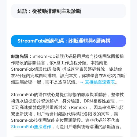
結語：從被動排錯到主動診斷
StreamFab錯誤代碼：診斷邏輯與6層架構
結論先講：
StreamFab錯誤代碼是用戶端向技術團隊回報操
作階段的診斷語言，依6層工作流程分類。本指南把
StreamFab錯誤代碼 修復 拆成速查表與逐碼解說，協助你
在3分鐘內完成自助排錯。讀完本文，你將學會在30秒內判斷
錯誤屬於哪一層，而不是逐條試錯。
→ 直接跳至速查表
。
StreamFab的運作核心是提供順暢的離線觀看體驗，整條技
術流水線從影片資源解析、身分驗證、DRM相容性處理，一
直到高速媒體處理與重新封裝（Remux）。因為串流平台頻
繁更新技術，用戶端會用錯誤代碼標記各階段的異常，讓
StreamFab技術團隊能定位問題階段。這些代碼並不代表
StreamFab無法運作
，而是用戶端與後端溝通的診斷語言。