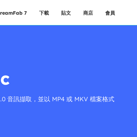
treamFab 7
下載
貼文
商店
會員
ac
 2.0 音訊擷取，並以 MP4 或 MKV 檔案格式