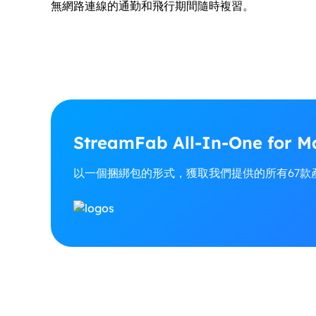
無網路連線的通勤和飛行期間隨時複習。
StreamFab All-In-One for 
以一個捆綁包的形式，獲取我們提供的所有67款