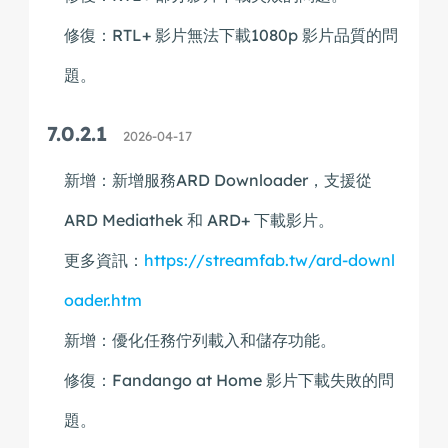
修復：RTL+ 影片無法下載1080p 影片品質的問
題。
7.0.2.1
2026-04-17
新增：新增服務ARD Downloader，支援從
ARD Mediathek 和 ARD+ 下載影片。
更多資訊：
https://streamfab.tw/ard-downl
oader.htm
新增：優化任務佇列載入和儲存功能。
修復：Fandango at Home 影片下載失敗的問
題。