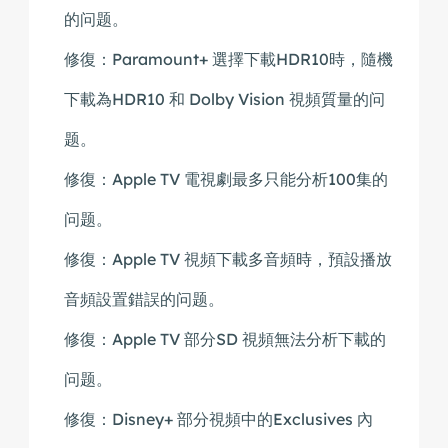
的问题。
修復：Paramount+ 選擇下載HDR10時，隨機
下載為HDR10 和 Dolby Vision 視頻質量的问
题。
修復：Apple TV 電視劇最多只能分析100集的
问题。
修復：Apple TV 視頻下載多音頻時，預設播放
音頻設置錯誤的问题。
修復：Apple TV 部分SD 視頻無法分析下載的
问题。
修復：Disney+ 部分視頻中的Exclusives 內