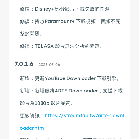
修復：Disney+ 部分影片下載失敗的問題。
修復：播放Paramount+ 下載視頻，音頻不完
整的問題。
修復：TELASA 影片無法分析的問題。
7.0.1.6
2026-03-06
新增：更新YouTube Downloader 下載引擎。
新增：新增服務ARTE Downloader，支援下載
影片為1080p 影片品質。
更多資訊：
https://streamfab.tw/arte-downl
oader.htm