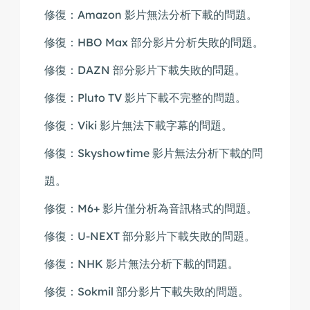
修復：Amazon 影片無法分析下載的問題。
修復：HBO Max 部分影片分析失敗的問題。
修復：DAZN 部分影片下載失敗的問題。
修復：Pluto TV 影片下載不完整的問題。
修復：Viki 影片無法下載字幕的問題。
修復：Skyshowtime 影片無法分析下載的問
題。
修復：M6+ 影片僅分析為音訊格式的問題。
修復：U-NEXT 部分影片下載失敗的問題。
修復：NHK 影片無法分析下載的問題。
修復：Sokmil 部分影片下載失敗的問題。