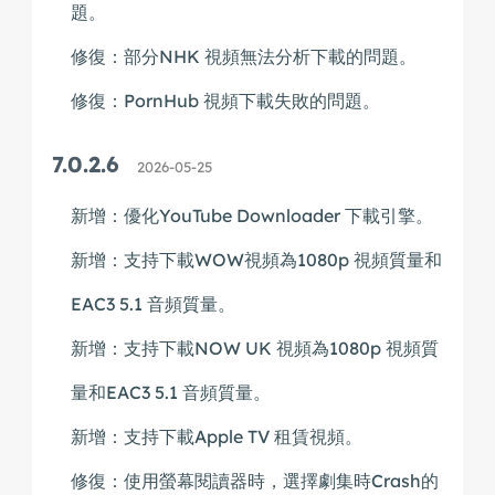
題。
修復：部分NHK 視頻無法分析下載的問題。
修復：PornHub 視頻下載失敗的問題。
7.0.2.6
2026-05-25
新增：優化YouTube Downloader 下載引擎。
新增：支持下載WOW視頻為1080p 視頻質量和
EAC3 5.1 音頻質量。
新增：支持下載NOW UK 視頻為1080p 視頻質
量和EAC3 5.1 音頻質量。
新增：支持下載Apple TV 租賃視頻。
修復：使用螢幕閱讀器時，選擇劇集時Crash的