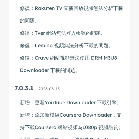
修復：Rakuten TV 直播回放視頻無法分析下載
的問題。
修復：Tver 網站無法登入帳號的問題。
修復：Lemino 視頻無法分析下載的問題。
修復：Crave 網站視頻無法使用 DRM M3U8
Downloader 下載的問題。
7.0.3.1
2026-06-15
新增：更新YouTube Downloader 下載引擎。
新增：添加新模組Coursera Downloader，支
持下載Coursera 網站視頻為1080p 視頻品質。