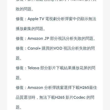
敗的問題。
修復：Apple TV 電視劇分析彈窗中仍顯示無法
播放劇集的問題。
修復：Amazon JP 部分視訊分析失敗的問題。
修復：Canal+ 購買的VOD 視訊分析失敗的問
題。
修復：Telasa 部分影片下載結果播放花屏的問
題。
修復：Amazon 分析彈跳窗選擇下載H265最佳
品質選項時，無法下載H265 影片Codec 的問
題。