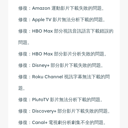
修復：Amazon 運動影片下載失敗的問題。
修復：Apple TV 影片無法分析下載的問題。
修復：HBO Max 部分視訊音訊語言下載錯誤的
問題。
修復：HBO Max 部分影片分析失敗的問題。
修復：Disney+ 部分影片下載失敗的問題。
修復：Roku Channel 視訊字幕無法下載的問
題。
修復：PlutoTV 影片無法分析下載的問題。
修復：Discovery+ 部分影片下載失敗的問題。
修復：Canal+ 電視劇分析劇集不全的問題。