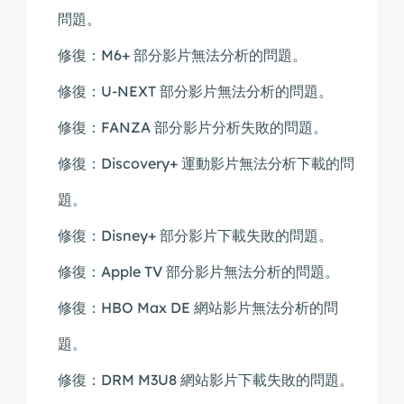
問題。
修復：M6+ 部分影片無法分析的問題。
修復：U-NEXT 部分影片無法分析的問題。
修復：FANZA 部分影片分析失敗的問題。
修復：Discovery+ 運動影片無法分析下載的問
題。
修復：Disney+ 部分影片下載失敗的問題。
修復：Apple TV 部分影片無法分析的問題。
修復：HBO Max DE 網站影片無法分析的問
題。
修復：DRM M3U8 網站影片下載失敗的問題。