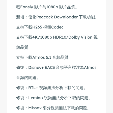
載Fansly 影片為1080p 影片品質。
新增：優化Peacock Downloader 下載功能。
支持下載H265 視頻Codec
支持下載4K/1080p HDR10/Dolby Vision 視
頻品質
支持下載Atmos 5.1 音頻品質
修復：Disney+ EAC3 音頻語言標注為Atmos
音頻的問題。
修復：RTL+ 視頻無法分析下載的問題。
修復：Lemino 視頻無法分析下載的問題。
修復：Missav 部分視頻無法下載的問題。