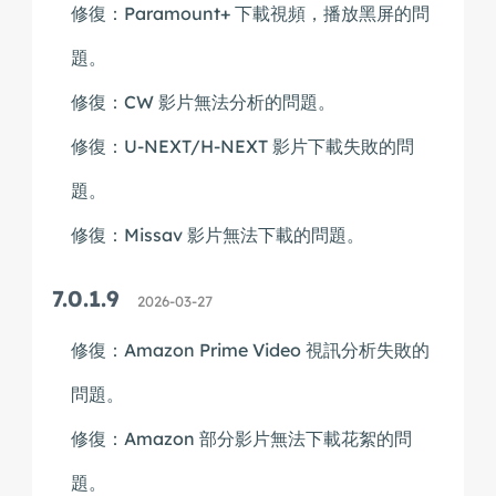
修復：Paramount+ 下載視頻，播放黑屏的問
題。
修復：CW 影片無法分析的問題。
修復：U-NEXT/H-NEXT 影片下載失敗的問
題。
修復：Missav 影片無法下載的問題。
7.0.1.9
2026-03-27
修復：Amazon Prime Video 視訊分析失敗的
問題。
修復：Amazon 部分影片無法下載花絮的問
題。