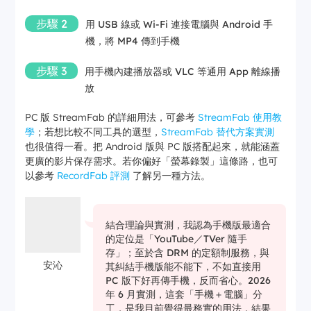
步驟 2
用 USB 線或 Wi-Fi 連接電腦與 Android 手
機，將 MP4 傳到手機
步驟 3
用手機內建播放器或 VLC 等通用 App 離線播
放
PC 版 StreamFab 的詳細用法，可參考
StreamFab 使用教
學
；若想比較不同工具的選型，
StreamFab 替代方案實測
也很值得一看。把 Android 版與 PC 版搭配起來，就能涵蓋
更廣的影片保存需求。若你偏好「螢幕錄製」這條路，也可
以參考
RecordFab 評測
了解另一種方法。
結合理論與實測，我認為手機版最適合
的定位是「YouTube／TVer 隨手
存」；至於含 DRM 的定額制服務，與
安沁
其糾結手機版能不能下，不如直接用
PC 版下好再傳手機，反而省心。2026
年 6 月實測，這套「手機＋電腦」分
工，是我目前覺得最務實的用法，結果