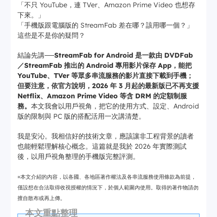
「不只 YouTube，連 TVer、Amazon Prime Video 也想存
下來。」
「手機版跟電腦版的 StreamFab 差在哪？該用哪一個？」
這些是不是你的疑問？
結論先講──
StreamFab for Android 是一款由 DVDFab
／StreamFab 推出的 Android 專用影片保存 App，能把
YouTube、TVer 等眾多串流服務的影片直接下載到手機；
但要注意，依官方說明，2026 年 3 月起的最新版已不再支援
Netflix、Amazon Prime Video 等含 DRM 的定額制服
務。
本文我會以用戶視角，把它的使用方式、設定、Android
版的限制與 PC 版的搭配活用一次講清楚。
我是安沁。我相信好的技術文章，應該讓非工程背景的讀者
也能輕鬆理解核心概念。這篇就是我於 2026 年實際測試
後，以用戶視角整理的手機版完整評測。
※本文介紹的內容，以各國、各地區著作權法及各串流服務使用條款為前提，
僅設想在合法取得收視授權的情況下，於個人範圍內使用。取得的著作物請勿
擅自散布或再上傳。
本文重點整理