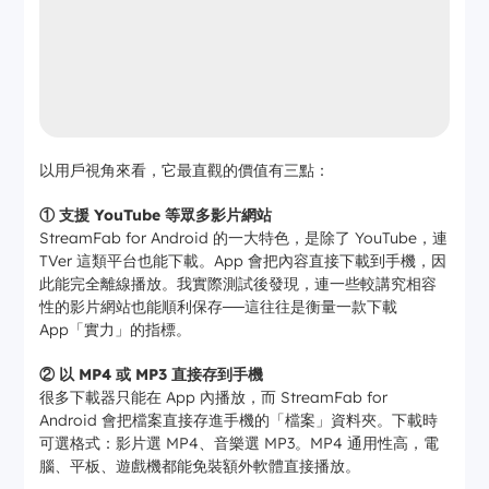
以用戶視角來看，它最直觀的價值有三點：
① 支援 YouTube 等眾多影片網站
StreamFab for Android 的一大特色，是除了 YouTube，連
TVer 這類平台也能下載。App 會把內容直接下載到手機，因
此能完全離線播放。我實際測試後發現，連一些較講究相容
性的影片網站也能順利保存──這往往是衡量一款下載
App「實力」的指標。
② 以 MP4 或 MP3 直接存到手機
很多下載器只能在 App 內播放，而 StreamFab for
Android 會把檔案直接存進手機的「檔案」資料夾。下載時
可選格式：影片選 MP4、音樂選 MP3。MP4 通用性高，電
腦、平板、遊戲機都能免裝額外軟體直接播放。