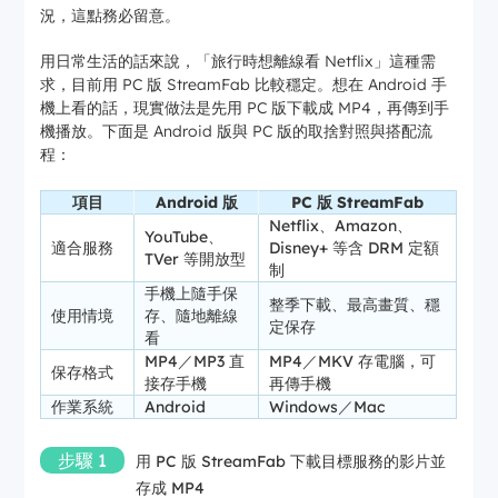
況，這點務必留意。
用日常生活的話來說，「旅行時想離線看 Netflix」這種需
求，目前用 PC 版 StreamFab 比較穩定。想在 Android 手
機上看的話，現實做法是先用 PC 版下載成 MP4，再傳到手
機播放。下面是 Android 版與 PC 版的取捨對照與搭配流
程：
項目
Android 版
PC 版 StreamFab
Netflix、Amazon、
YouTube、
適合服務
Disney+ 等含 DRM 定額
TVer 等開放型
制
手機上隨手保
整季下載、最高畫質、穩
使用情境
存、隨地離線
定保存
看
MP4／MP3 直
MP4／MKV 存電腦，可
保存格式
接存手機
再傳手機
作業系統
Android
Windows／Mac
步驟 1
用 PC 版 StreamFab 下載目標服務的影片並
存成 MP4