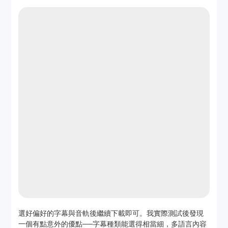
選好偏好的字幕與音軌後繼續下載即可。我實際測試後發現
一個有點意外的優點──字幕種類能選得相當細，多語言內容