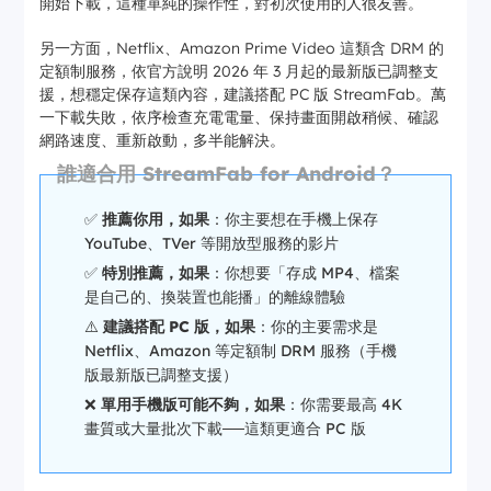
開始下載，這種單純的操作性，對初次使用的人很友善。
另一方面，Netflix、Amazon Prime Video 這類含 DRM 的
定額制服務，依官方說明 2026 年 3 月起的最新版已調整支
援，想穩定保存這類內容，建議搭配 PC 版 StreamFab。萬
一下載失敗，依序檢查充電電量、保持畫面開啟稍候、確認
網路速度、重新啟動，多半能解決。
誰適合用 StreamFab for Android？
✅
推薦你用，如果
：你主要想在手機上保存
YouTube、TVer 等開放型服務的影片
✅
特別推薦，如果
：你想要「存成 MP4、檔案
是自己的、換裝置也能播」的離線體驗
⚠️
建議搭配 PC 版，如果
：你的主要需求是
Netflix、Amazon 等定額制 DRM 服務（手機
版最新版已調整支援）
❌
單用手機版可能不夠，如果
：你需要最高 4K
畫質或大量批次下載──這類更適合 PC 版