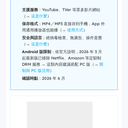
支援服務
：YouTube、TVer 等眾多影片網站
（→
這是什麼
）
保存格式
：MP4／MP3 直接存到手機，App 外
用通用播放器也能播（→
使用方式
）
安全與語言
：經病毒檢查、無廣告、操作直覺
（→
這是什麼
）
Android 版限制
：依官方說明，2026 年 3 月
起最新版已移除 Netflix、Amazon 等定額制
DRM 服務 → 這類內容建議搭配 PC 版（→
限
制與 PC 版活用
）
確認時點
：2026 年 6 月