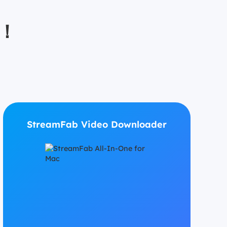
析！
StreamFab Video Downloader