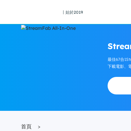
丨始於2019
Strea
最佳67合1St
下載電影、
首頁
>