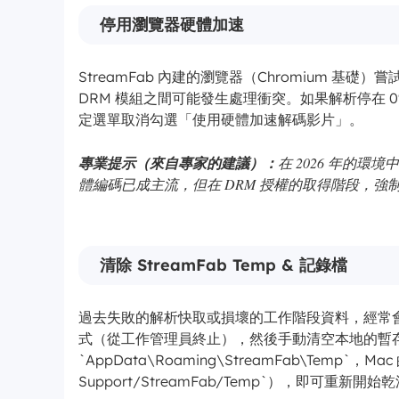
停用瀏覽器硬體加速
StreamFab 內建的瀏覽器（Chromium 基
DRM 模組之間可能發生處理衝突。如果解析停在 0%
定選單取消勾選「使用硬體加速解碼影片」。
在 2026 年的環境中，
專業提示（來自專家的建議）：
體編碼已成主流，但在 DRM 授權的取得階段，強
清除 StreamFab Temp & 記錄檔
過去失敗的解析快取或損壞的工作階段資料，經常
式（從工作管理員終止），然後手動清空本地的暫存資
`AppData\Roaming\StreamFab\Temp`，Mac 的話
Support/StreamFab/Temp`），即可重新開