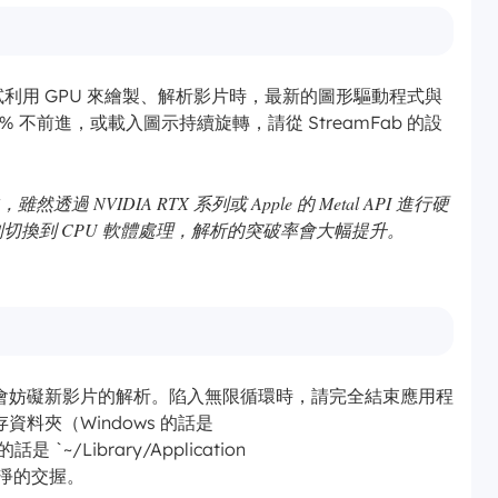
礎）嘗試利用 GPU 來繪製、解析影片時，最新的圖形驅動程式與
 不前進，或載入圖示持續旋轉，請從 StreamFab 的設
雖然透過 NVIDIA RTX 系列或 Apple 的 Metal API 進行硬
制切換到 CPU 軟體處理，解析的突破率會大幅提升。
會妨礙新影片的解析。陷入無限循環時，請完全結束應用程
料夾（Windows 的話是
是 `~/Library/Application
始乾淨的交握。