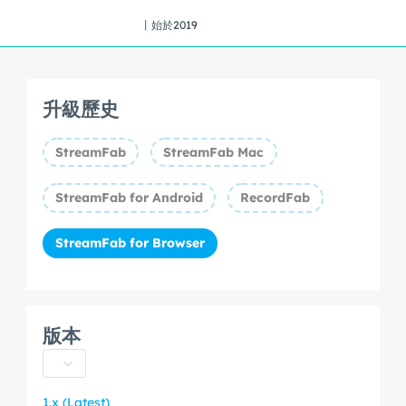
丨始於2019
升級歷史
StreamFab
StreamFab Mac
StreamFab for Android
RecordFab
StreamFab for Browser
版本
1.x (Latest)