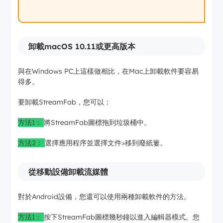
卸載macOS 10.11或更高版本
與在Windows PC上這樣做相比，在Mac上卸載軟件要容易
得多。
要卸載StreamFab，您可以：
方法1：
將StreamFab圖標拖到垃圾桶中。
方法2：
選擇應用程序並選擇文件>移到廢紙簍。
從移動設備卸載流媒體
對於Android設備，您還可以使用兩種卸載軟件的方法。
方法1：
按下StreamFab圖標幾秒鐘以進入編輯器模式。您