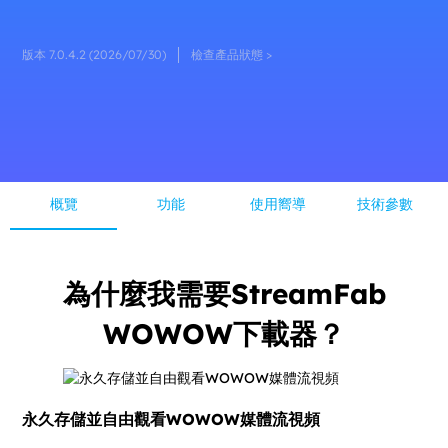
版本 7.0.4.2 (2026/07/30)
檢查產品狀態 >
概覽
功能
使用嚮導
技術參數
為什麼我需要StreamFab
WOWOW下載器？
永久存儲並自由觀看WOWOW媒體流視頻