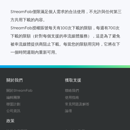
StreamFab僅限滿足個人需求的合法使用，不允許與任何第三
方共用下載的內容。
StreamFab授權賬號每天有100次下載的限額，每週有700次
下載的限額（針對每個支援的串流媒體服務），這是為了避免
被串流媒體提供商阻止下載。每當您的限額用完時，它將在下
一個時間週期內重新可用。
關於我們
獲取支援
關於StreamFab
聯絡我們
編輯團隊
使用指南
聯盟計劃
常見問題及解答
公司資訊
論壇
政策