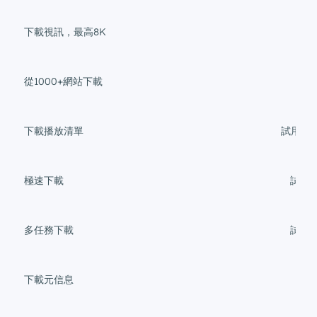
下載視訊，最高8K
最高
從1000+網站下載
下載播放清單
試用1
極速下載
試用
多任務下載
試用
下載元信息