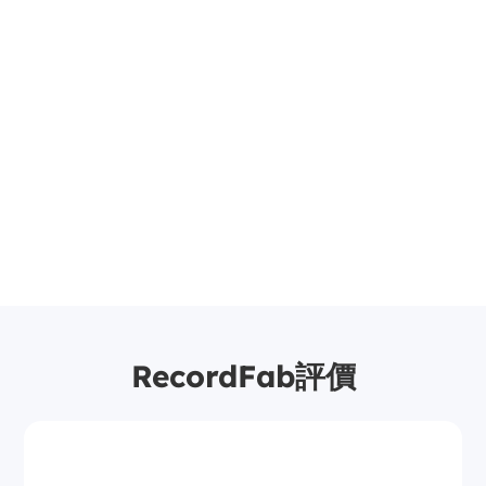
RecordFab評價